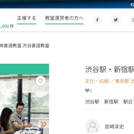
主催する
教室運営者の方へ
4,400
件
崎書道教室 渋谷書道教室
渋谷駅・新宿駅
文化・伝統
／東京都 
0
渋谷駅 新宿駅 駅近
宮崎淳史