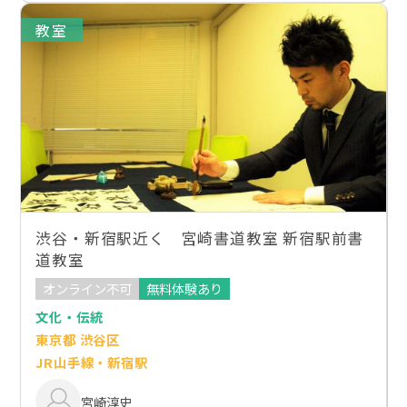
教室
渋谷・新宿駅近く 宮崎書道教室 新宿駅前書
道教室
オンライン不可
無料体験あり
文化・伝統
東京都 渋谷区
JR山手線・新宿駅
宮崎淳史