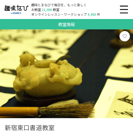
趣味とまなびで毎日を、もっと楽しく
お教室
21,000
教室
オンラインレッスン・ワークショップ
4,400
件
教室情報
新宿東口書道教室