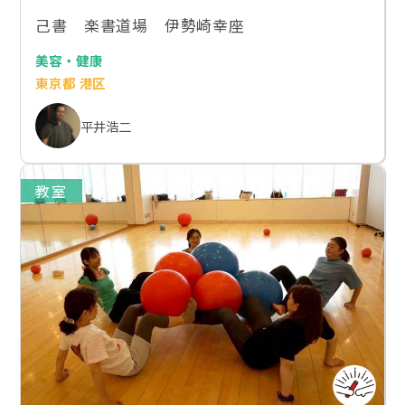
己書 楽書道場 伊勢崎幸座
美容・健康
東京都 港区
平井浩二
教室