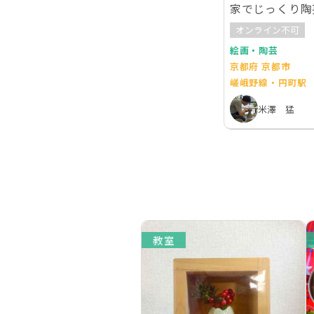
家でじっくり陶
日間
オンライン不可
絵画・陶芸
京都府 京都市
嵯峨野線・円町駅
米澤 猛
教室