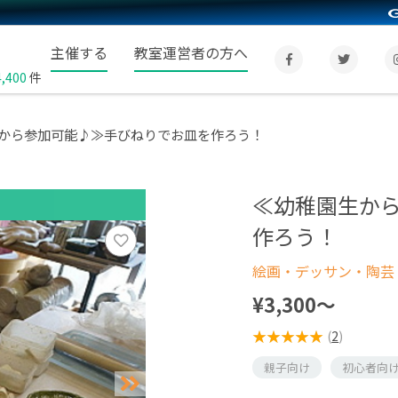
主催する
教室運営者の方へ
4,400
件
から参加可能♪≫手びねりでお皿を作ろう！
≪幼稚園生か
作ろう！
絵画・デッサン・陶芸
¥3,300〜
(
2
)
親子向け
初心者向