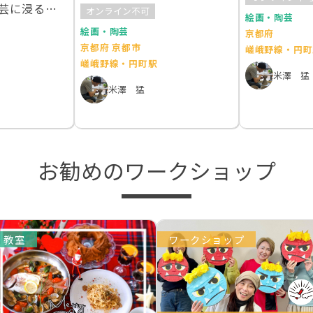
日体験！
芸に浸る２
オンライン不可
絵画・陶芸
絵画・陶芸
京都府
京都府 京都市
嵯峨野線・円町
嵯峨野線・円町駅
米澤 猛
米澤 猛
お勧めのワークショップ
教室
ワークショップ