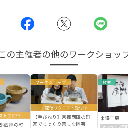
この主催者の他のワークショッ
ワークショップ
教室
開催リクエスト受付中
スト受付中
【手びねり】京都西陣の町
米澤工房
家でじっくり楽しむ陶芸一
都西陣の町
オンライン不