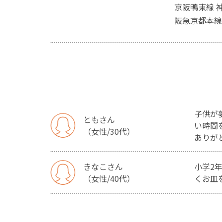
京阪鴨東線 
阪急京都本線
子供が
ともさん
い時間
（女性/30代）
ありが
きなこさん
小学2
（女性/40代）
くお皿