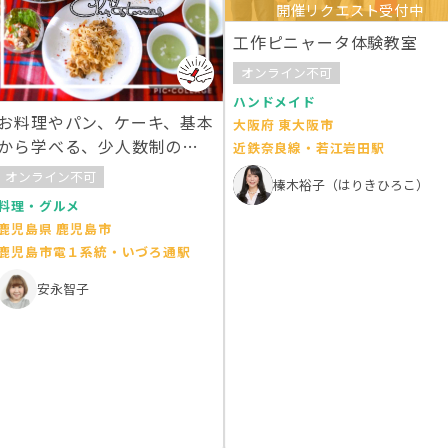
開催リクエスト受付中
工作ピニャータ体験教室
オンライン不可
ハンドメイド
お料理やパン、ケーキ、基本
大阪府 東大阪市
から学べる、少人数制の手
近鉄奈良線・若江岩田駅
作り教室です。
オンライン不可
榛木裕子（はりきひろこ）
料理・グルメ
鹿児島県 鹿児島市
鹿児島市電１系統・いづろ通駅
安永智子