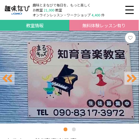
趣味とまなびで毎日を、もっと楽しく
お教室
21,000
教室
オンラインレッスン・ワークショップ
4,400
件
教室情報
無料体験レッスン有り