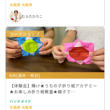
大阪府 大阪市
むらたひろこ
ワークショップ
8月[週末・祝日]
【体験会】輝け★うちの子折り紙アカデミー
★お楽しみ折り紙教室★親子で…
ハンドメイド
大阪府 大阪市