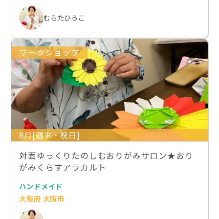
むらたひろこ
ワークショップ
8月[週末・祝日]
対面ゆっくりたのしむおりがみサロン★おり
がみくらすアラカルト
ハンドメイド
大阪府 大阪市