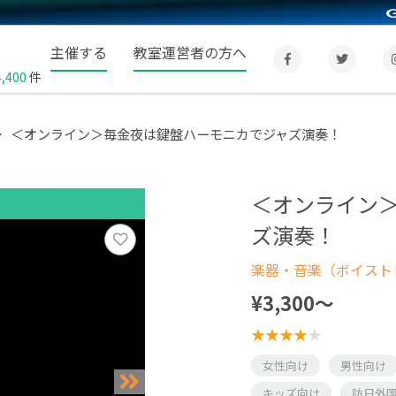
主催する
教室運営者の方へ
4,400
件
＜オンライン＞毎金夜は鍵盤ハーモニカでジャズ演奏！
＜オンライン
ズ演奏！
楽器・音楽（ボイスト
¥3,300〜
女性向け
男性向け
キッズ向け
訪日外