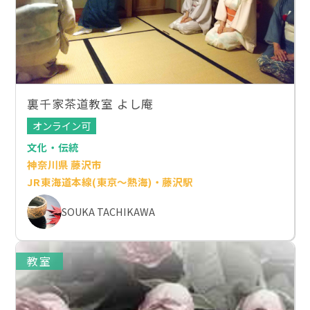
裏千家茶道教室 よし庵
オンライン可
文化・伝統
神奈川県 藤沢市
JR東海道本線(東京～熱海)・藤沢駅
SOUKA TACHIKAWA
教室