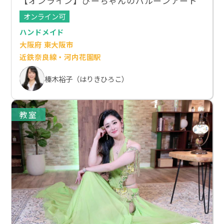
【オンライン】ぴーちゃんのバルーンアート
オンライン可
ハンドメイド
大阪府 東大阪市
近鉄奈良線・河内花園駅
榛木裕子（はりきひろこ）
教室