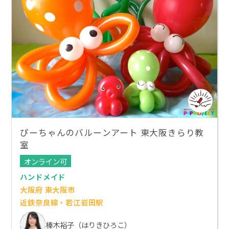
ぴーちゃんのバルーンアート 東大阪きらり教
室
オンライン可
ハンドメイド
大阪府 東大阪市
近鉄奈良線・若江岩田駅
榛木裕子（はりきひろこ）