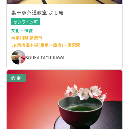
裏千家茶道教室 よし庵
オンライン可
文化・伝統
神奈川県 藤沢市
JR東海道本線(東京～熱海)・藤沢駅
SOUKA TACHIKAWA
教室