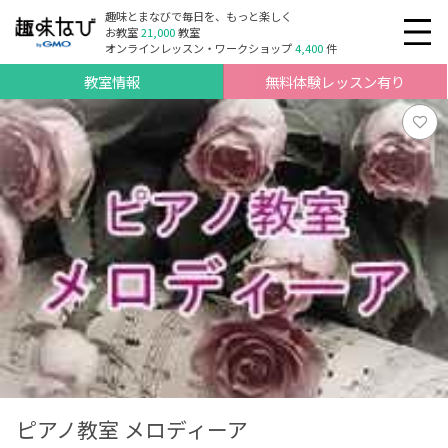
趣味とまなびで毎日を、もっと楽しく
お教室
21,000
教室
オンラインレッスン・ワークショップ
4,400
件
教室情報
無料体験レッスン有り
ピアノ教室 メロディーア