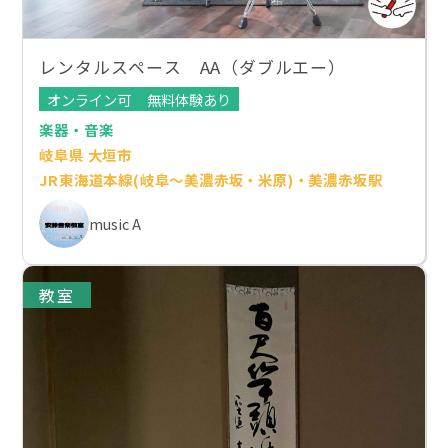
レンタルスペース AA（ダブルエー）
オンライン可
無料体験あり
楽器・音楽
岐阜県 大垣市
JR東海道本線(岐阜～美濃赤坂・米原)・美濃赤坂駅
music A
教室