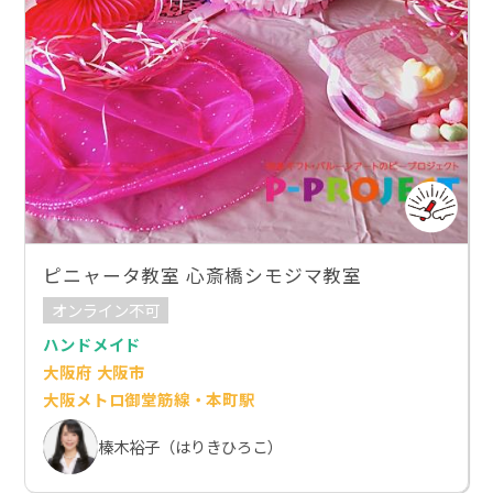
ピニャータ教室 心斎橋シモジマ教室
オンライン不可
ハンドメイド
大阪府 大阪市
大阪メトロ御堂筋線・本町駅
榛木裕子（はりきひろこ）