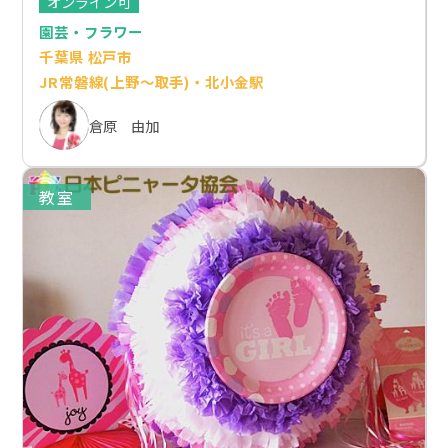
オンライン可
園芸・フラワー
千葉県 松戸市
JR常磐線(上野～取手)・北小金駅
倉原 由加
教室