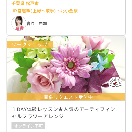
千葉県 松戸市
JR常磐線(上野～取手)・北小金駅
倉原 由加
ワークショップ
開催リクエスト受付中
１DAY体験レッスン★人気のアーティフィシ
ャルフラワーアレンジ
オンライン不可