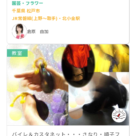
園芸・フラワー
千葉県 松戸市
JR常磐線(上野～取手)・北小金駅
倉原 由加
教室
バイレ＆カスタネット・・・さなり・順子フ