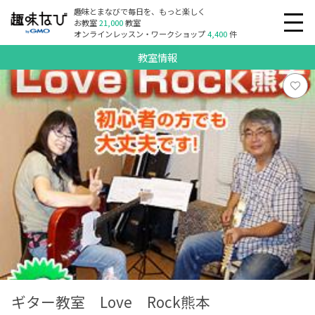
趣味とまなびで毎日を、もっと楽しく
お教室
21,000
教室
オンラインレッスン・ワークショップ
4,400
件
教室情報
ギター教室 Love Rock熊本