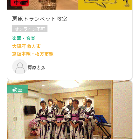
房原トランペット教室
オンライン不可
楽器・音楽
大阪府 枚方市
京阪本線・枚方市駅
房原忠弘
教室