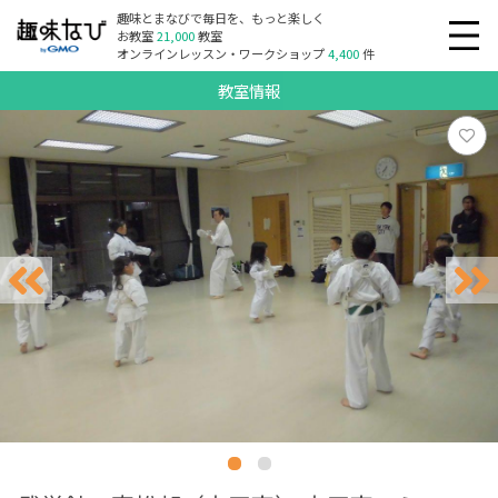
趣味とまなびで毎日を、もっと楽しく
お教室
21,000
教室
オンラインレッスン・ワークショップ
4,400
件
教室情報