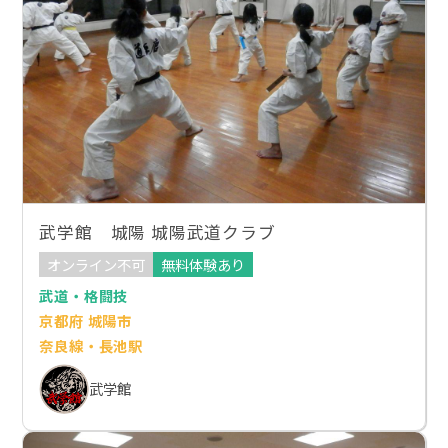
武学館 城陽 城陽武道クラブ
オンライン不可
無料体験あり
武道・格闘技
京都府 城陽市
奈良線・長池駅
武学館