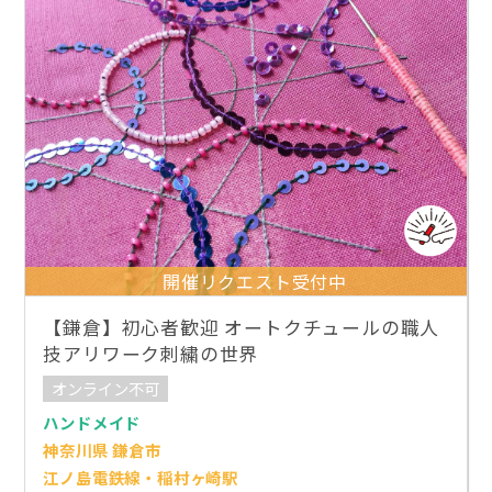
開催リクエスト受付中
【鎌倉】初心者歓迎 オートクチュールの職人
技アリワーク刺繍の世界
オンライン不可
ハンドメイド
神奈川県 鎌倉市
江ノ島電鉄線・稲村ヶ崎駅