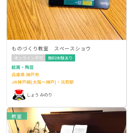
ものづくり教室 スペースショウ
オンライン不可
無料体験あり
絵画・陶芸
兵庫県 神戸市
JR神戸線(大阪～神戸)・元町駅
しょう みのり
教室