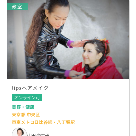
教室
lipsヘアメイク
オンライン可
美容・健康
東京都 中央区
東京メトロ日比谷線・八丁堀駅
山田 奈生子