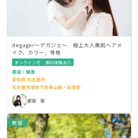
degager～デガジェ～ 極上大人美肌ヘアメ
イク、カラー、骨格
オンライン可
無料体験あり
美容・健康
愛知県 名古屋市
名古屋市営地下鉄東山線・岩塚駅
都築 葵
教室