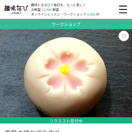
趣味とまなびで毎日を、もっと楽しく
お教室
21,000
教室
オンラインレッスン・ワークショップ
4,400
件
ワークショップ
リクエスト受付中
リクエスト受付中