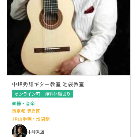
中峰秀雄ギター教室 池袋教室
オンライン可
無料体験あり
楽器・音楽
東京都 豊島区
JR山手線・池袋駅
中峰秀雄