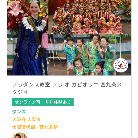
フラダンス教室 フラ オ カピオラニ 西九条ス
タジオ
オンライン可
無料体験あり
ダンス
大阪府 大阪市
大阪環状線・西九条駅