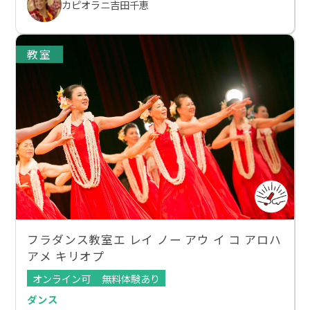
カピオラニ吉田千恵
教室
フラダンス教室エ レイ ノー アウ イ コ アロハ
アメ キリオプ
オンライン可
無料体験あり
ダンス