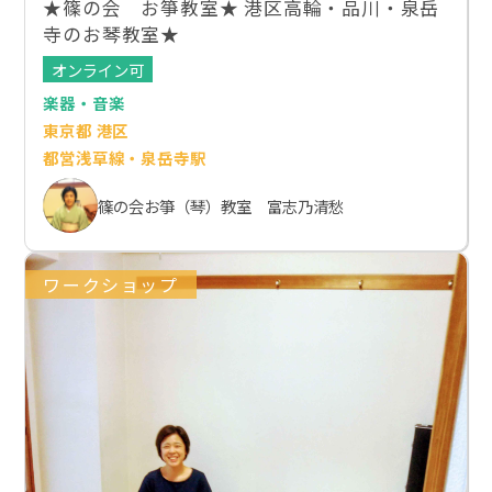
★篠の会 お箏教室★ 港区高輪・品川・泉岳
寺のお琴教室★
オンライン可
楽器・音楽
東京都 港区
都営浅草線・泉岳寺駅
篠の会お箏（琴）教室 富志乃清愁
ワークショップ