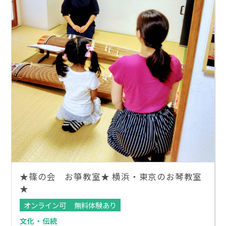
★篠の会 お箏教室★ 横浜・東京のお琴教室
★
オンライン可
無料体験あり
文化・伝統