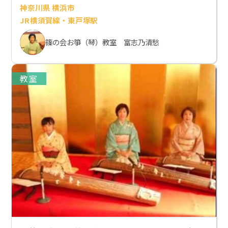
神奈川県 横浜市
JR横須賀線・東戸塚駅
篠の会お箏（琴）教室 富志乃清愁
教室