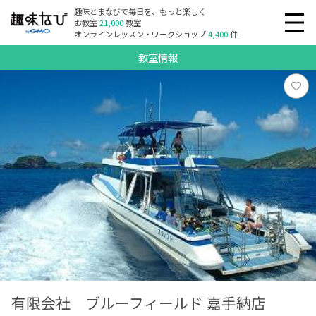
趣味とまなびで毎日を、もっと楽しく
お教室
21,000
教室
オンラインレッスン・ワークショップ
4,400
件
教室情報
有限会社 ブルーフィールド 嘉手納店