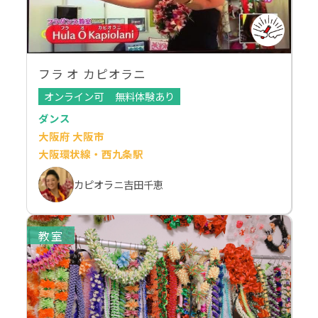
フラ オ カピオラニ
オンライン可
無料体験あり
ダンス
大阪府 大阪市
大阪環状線・西九条駅
カピオラニ吉田千恵
教室