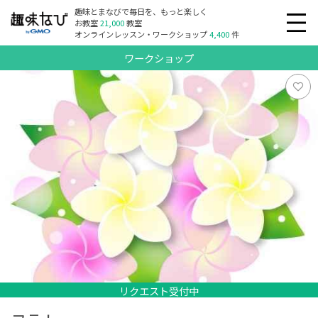
趣味とまなびで毎日を、もっと楽しく
お教室
21,000
教室
オンラインレッスン・ワークショップ
4,400
件
ワークショップ
リクエスト受付中
リクエスト受付中