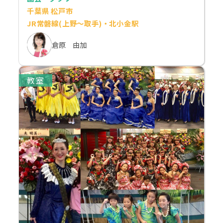
千葉県 松戸市
JR常磐線(上野～取手)・北小金駅
倉原 由加
教室