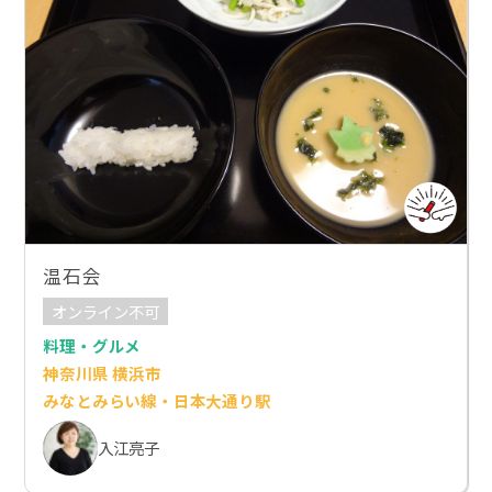
温石会
オンライン不可
料理・グルメ
神奈川県 横浜市
みなとみらい線・日本大通り駅
入江亮子