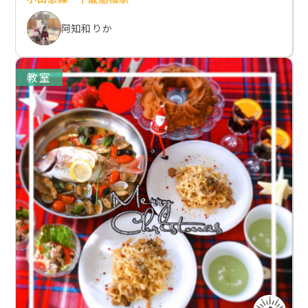
阿知和 りか
教室