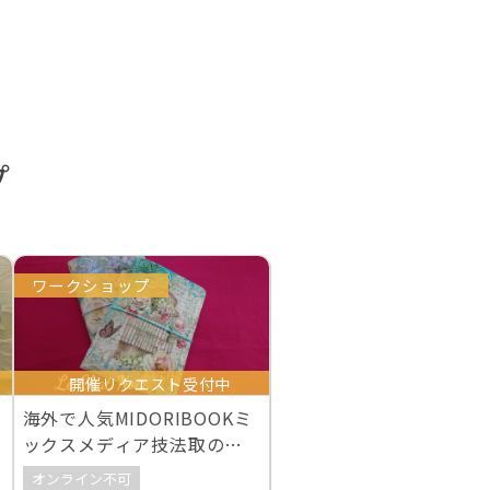
プ
ワークショップ
開催リクエスト受付中
海外で人気MIDORIBOOKミ
ックスメディア技法取のデ
コパージュ
オンライン不可