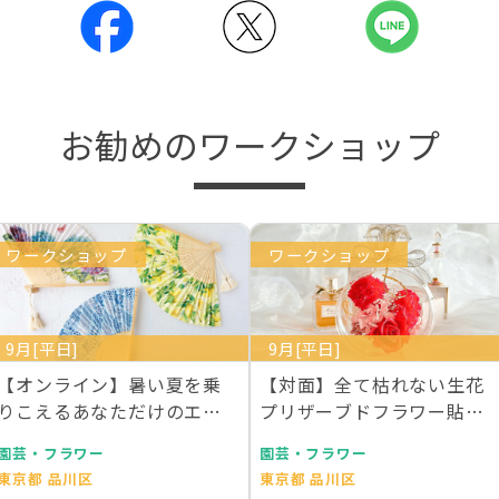
お勧めのワークショップ
ワークショップ
ワークショップ
9月[平日]
9月[平日]
【オンライン】暑い夏を乗
【対面】全て枯れない生花
りこえるあなただけのエレ
プリザーブドフラワー貼る
ガント扇子を作りませ…
だけ簡単エレガント香…
園芸・フラワー
園芸・フラワー
東京都 品川区
東京都 品川区