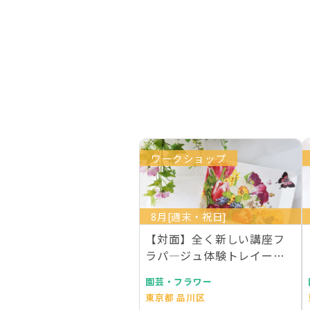
ワークショップ
8月[週末・祝日]
【対面】全く新しい講座フ
ラパ―ジュ体験トレイー２
枚作成 ライセンス１…
園芸・フラワー
東京都 品川区