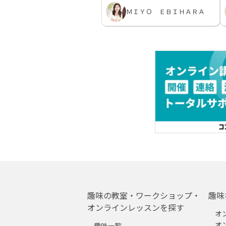
ＭＩＹＯ ＥＢＩＨＡＲＡ
趣味の教室・ワークショップ・
趣味
オンラインレッスンを探す
オ
オ
趣味一覧