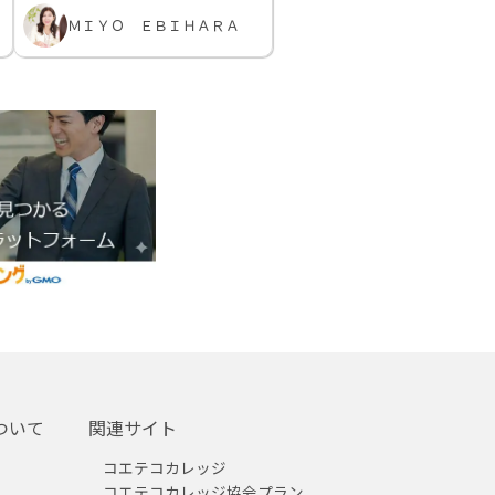
ＭＩＹＯ ＥＢＩＨＡＲＡ
ついて
関連サイト
コエテコカレッジ
コエテコカレッジ協会プラン