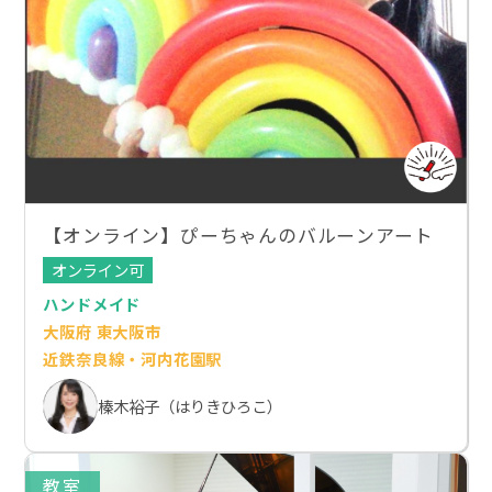
【オンライン】ぴーちゃんのバルーンアート
オンライン可
ハンドメイド
大阪府 東大阪市
近鉄奈良線・河内花園駅
榛木裕子（はりきひろこ）
教室