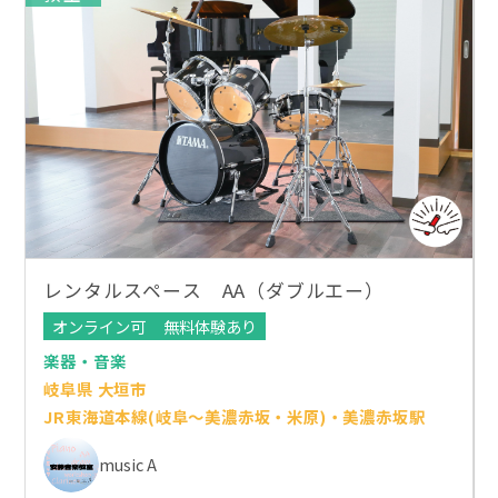
レンタルスペース AA（ダブルエー）
オンライン可
無料体験あり
楽器・音楽
岐阜県 大垣市
JR東海道本線(岐阜～美濃赤坂・米原)・美濃赤坂駅
music A