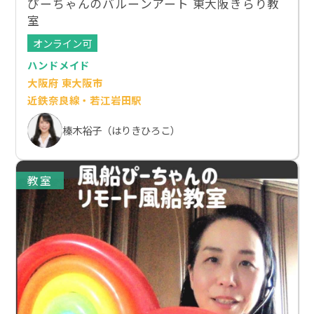
ぴーちゃんのバルーンアート 東大阪きらり教
室
オンライン可
ハンドメイド
大阪府 東大阪市
近鉄奈良線・若江岩田駅
榛木裕子（はりきひろこ）
教室