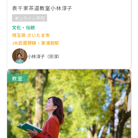
表千家茶道教室小林淳子
オンライン不可
文化・伝統
埼玉県 さいたま市
JR武蔵野線・東浦和駅
小林淳子（宗淳）
教室