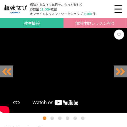
趣味とまなびで毎日を、もっと楽しく
お教室
21,000
教室
オンラインレッスン・ワークショップ
4,400
件
教室情報
無料体験レッスン有り