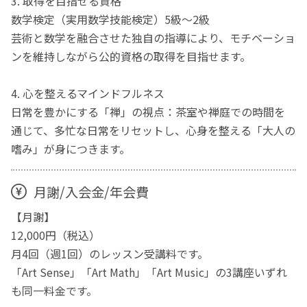
3. 取得を目指せる資格
数学検定（実用数学技能検定）5級〜2級
芸術と数学を融合させた独自の指導により、モチベーショ
ンを維持しながら公的資格の取得を目指せます。
4. 心を整えるマインドフルネス
日常を豊かにする「禅」の視点：茶室や禅庭での時間を
通じて、多忙な日常をリセットし、心身を整える「大人の
嗜み」が身につきます。
月謝/入会金/年会費
【月謝】
12,000円（税込）
月4回（週1回）のレッスン受講料です。
「Art Sense」「Art Math」「Art Music」の3講座いずれ
も同一料金です。