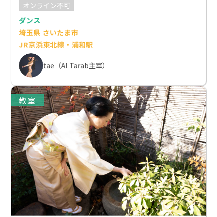
オンライン不可
ダンス
埼玉県 さいたま市
JR京浜東北線・浦和駅
tae（Al Tarab主宰）
教室