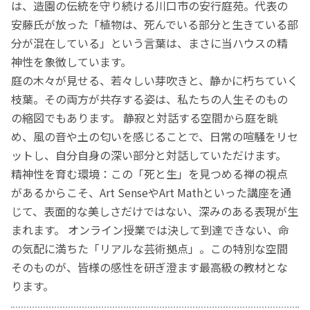
は、造園の伝統を守り続ける川口市の安行庭苑。代表の
安藤氏が放った「植物は、死んでいる部分と生きている部
分が混在している」という言葉は、まさに当ハウスの精
神性を象徴しています。
庭の木々が見せる、若々しい芽吹きと、静かに朽ちていく
枝葉。その両方が共存する姿は、私たちの人生そのもの
の縮図でもあります。 静寂と対話する空間から庭を眺
め、風の音や土の匂いを感じることで、日常の喧騒をリセ
ットし、自分自身の深い部分と対話していただけます。
精神性を育む環境：この「死と生」を見つめる禅の視点
があるからこそ、Art SenseやArt Mathといった講座を通
じて、表面的な美しさだけではない、深みのある表現が生
まれます。 オンライン授業では決して到達できない、命
の気配に満ちた「リアルな芸術拠点」。この特別な空間
そのものが、皆様の感性を研ぎ澄ます最高級の教材とな
ります。