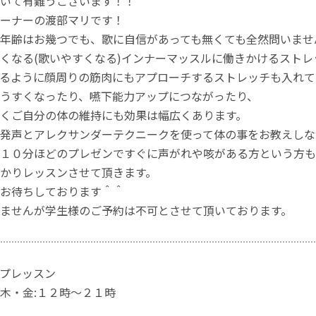
いて有難うございます！！
ーナーの渡部マリです！
年齢はお幾つでも、歌に自信があっても無くても全然問いませ
くなる(歌いやすくなる)インナーマッスルに働きかけるストレ
るように顔周りの筋肉にもアプローチするストレッチも入れて
うすくなったり、嚥下能力アップにつながったり、
くご自分の体の維持にも効果は幅広くあります。
発声とアレクサンダーテクニークを使って体の事をお教えしな
１０分ほどのプレゼンですぐに声がれや咳がある方という方も
かりレッスンさせて頂きます。
お待ちしております＾＾
ませんが学生様のご予約は不可とさせて頂いております。
プレッスン
木・金:１２時～２１時