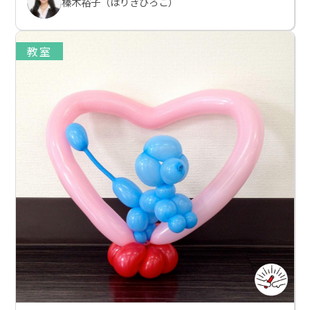
榛木裕子（はりきひろこ）
教室