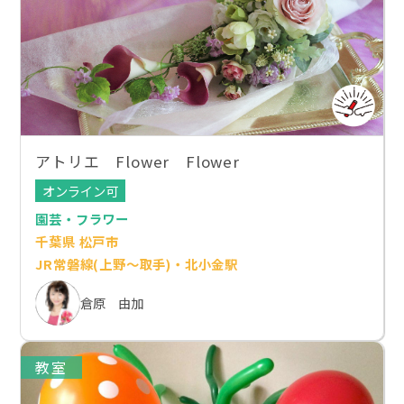
アトリエ Flower Flower
オンライン可
園芸・フラワー
千葉県 松戸市
JR常磐線(上野～取手)・北小金駅
倉原 由加
教室