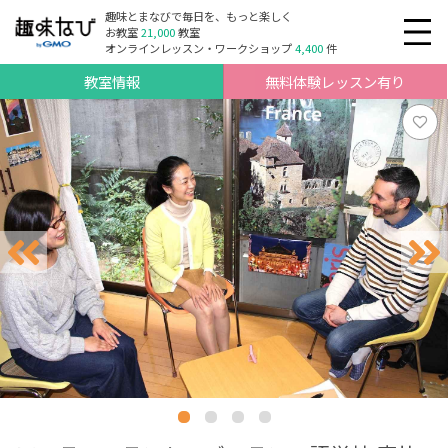
趣味とまなびで毎日を、もっと楽しく
お教室
21,000
教室
オンラインレッスン・ワークショップ
4,400
件
教室情報
無料体験レッスン有り