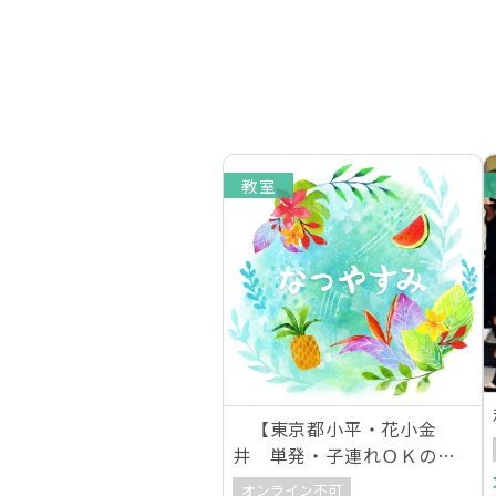
教室
【東京都小平・花小金
井 単発・子連れＯＫの家
庭料理教室】なつやすみ
オンライン不可