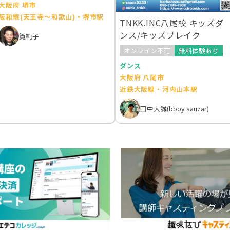
大阪府 堺市
阪和線(天王寺～和歌山)・堺市駅
TNKK.INC八尾校 キッズダ
ンス/キッズブレイク
筧純子
オンライン不可
無料体験あり
ダンス
大阪府 八尾市
近鉄大阪線・河内山本駅
田中大誠(bboy sauzar)