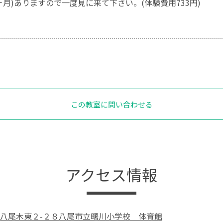
ヶ月)ありますので一度見に来て下さい。(体験費用733円)
この教室に問い合わせる
アクセス情報
八尾木東２-２８八尾市立曙川小学校 体育館