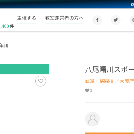
主催する
教室運営者の方へ
4,400
件
年団
八尾曙川スポ
武道・格闘技
／大阪府
0