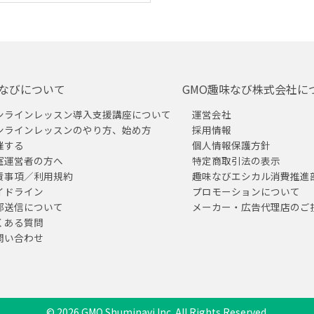
なびについて
GMO趣味なび株式会社に
ンラインレッスン導入支援講座について
運営会社
ンラインレッスンのやり方、始め方
採用情報
催する
個人情報保護方針
室運営者の方へ
特定商取引法の表示
責事項／利用規約
趣味なびエシカル消費推進
イドライン
プロモーションについて
部送信について
メーカー・広告代理店のご
くある質問
問い合わせ
© 2026 GMO Shuminavi Inc. All Rights Reserved.