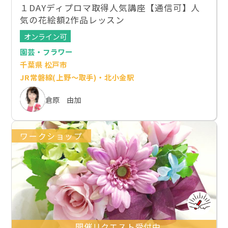
１DAYディプロマ取得人気講座【通信可】人
気の花絵額2作品レッスン
オンライン可
園芸・フラワー
千葉県 松戸市
JR常磐線(上野～取手)・北小金駅
倉原 由加
ワークショップ
開催リクエスト受付中