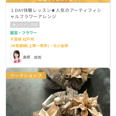
１DAY体験レッスン★人気のアーティフィシ
ャルフラワーアレンジ
オンライン不可
園芸・フラワー
千葉県 松戸市
JR常磐線(上野～取手)・北小金駅
倉原 由加
ワークショップ