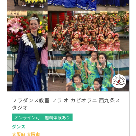
フラダンス教室 フラ オ カピオラニ 西九条ス
タジオ
オンライン可
無料体験あり
ダンス
大阪府 大阪市