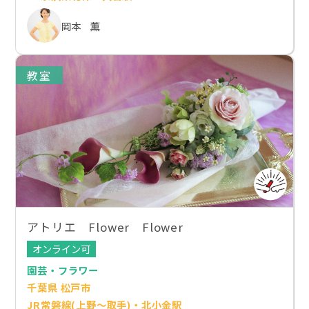
岡本 薫
教室
アトリエ Flower Flower
オンライン可
園芸・フラワー
千葉県 松戸市
JR常磐線(上野～取手)・北小金駅