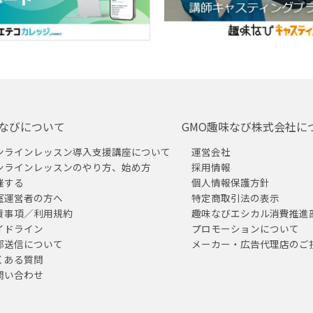
なびについて
GMO趣味なび株式会社に
ンラインレッスン導入支援講座について
運営会社
ンラインレッスンのやり方、始め方
採用情報
催する
個人情報保護方針
室運営者の方へ
特定商取引法の表示
責事項／利用規約
趣味なびエシカル消費推進
イドライン
プロモーションについて
部送信について
メーカー・広告代理店のご
くある質問
問い合わせ