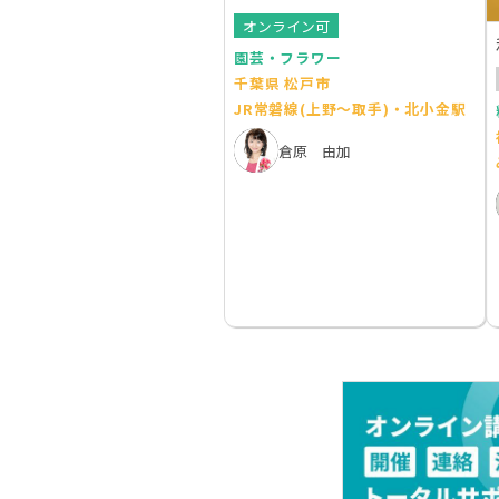
オンライン可
園芸・フラワー
千葉県 松戸市
JR常磐線(上野～取手)・北小金駅
倉原 由加