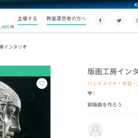
主催する
教室運営者の方へ
4,400
件
房インタリオ
版画工房イン
ハンドメイド・手芸・
1
銅版画を作ろう