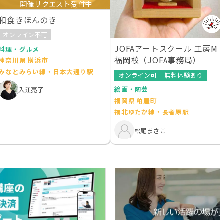
開催リクエスト受付中
和食きほんのき
オンライン不可
JOFAアートスクール 工房M
料理・グルメ
福岡校（JOFA事務局）
神奈川県 横浜市
みなとみらい線・日本大通り駅
オンライン可
無料体験あり
絵画・陶芸
入江亮子
福岡県 粕屋町
福北ゆたか線・長者原駅
松尾まさこ