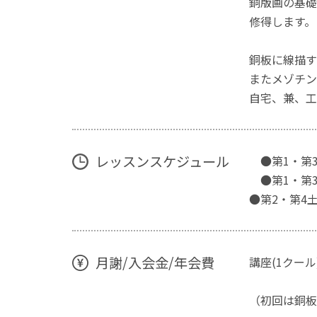
銅版画の基礎
修得します。
銅板に線描す
またメゾチン
自宅、兼、工
レッスンスケジュール
●第1・第
●第1・第
●第2・第4
月謝/入会金/年会費
講座(1クー
（初回は銅板