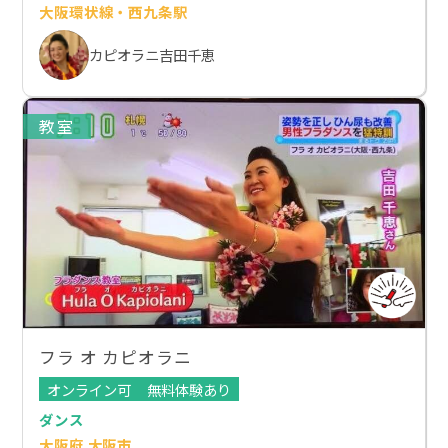
大阪環状線・西九条駅
カピオラニ吉田千恵
教室
フラ オ カピオラニ
オンライン可
無料体験あり
ダンス
大阪府 大阪市