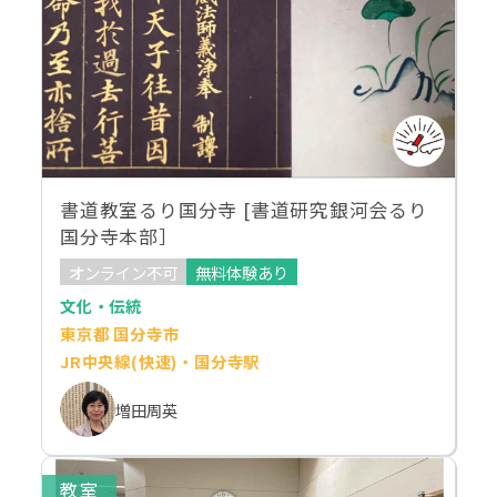
書道教室るり国分寺 [書道研究銀河会るり
国分寺本部］
オンライン不可
無料体験あり
文化・伝統
東京都 国分寺市
JR中央線(快速)・国分寺駅
増田周英
教室