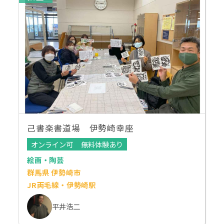
己書楽書道場 伊勢崎幸座
オンライン可
無料体験あり
絵画・陶芸
群馬県 伊勢崎市
JR両毛線・伊勢崎駅
平井浩二