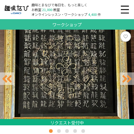
趣味とまなびで毎日を、もっと楽しく
お教室
21,000
教室
オンラインレッスン・ワークショップ
4,400
件
ワークショップ
リクエスト受付中
リクエスト受付中
リクエスト受付中
リクエスト受付中
リクエスト受付中
リクエスト受付中