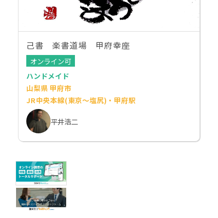
己書 楽書道場 甲府幸座
オンライン可
ハンドメイド
山梨県 甲府市
JR中央本線(東京～塩尻)・甲府駅
平井浩二