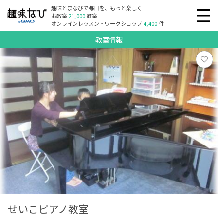
趣味とまなびで毎日を、もっと楽しく
お教室
21,000
教室
オンラインレッスン・ワークショップ
4,400
件
教室情報
せいこピアノ教室