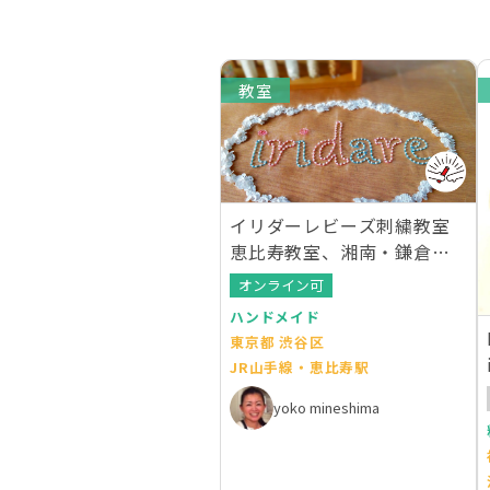
教室
イリダーレビーズ刺繍教室
恵比寿教室、湘南・鎌倉教
室
オンライン可
ハンドメイド
東京都 渋谷区
JR山手線・恵比寿駅
yoko mineshima