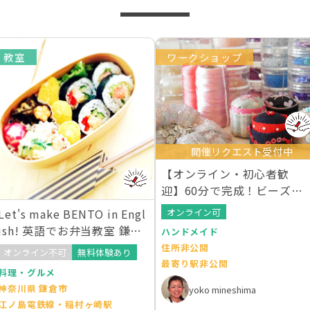
教室
ワークショップ
開催リクエスト受付中
【オンライン・初心者歓
迎】60分で完成！ビーズ刺
繍で立体的なお花の刺繍
オンライン可
Let's make BENTO in Engl
ish! 英語でお弁当教室 鎌倉
ハンドメイド
湘南教室
住所非公開
オンライン不可
無料体験あり
最寄り駅非公開
料理・グルメ
神奈川県 鎌倉市
yoko mineshima
江ノ島電鉄線・稲村ヶ崎駅