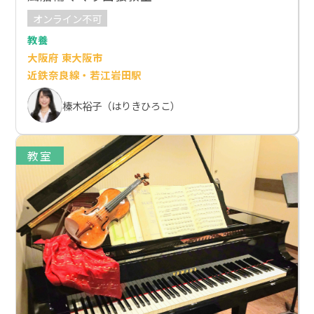
オンライン不可
教養
大阪府 東大阪市
近鉄奈良線・若江岩田駅
榛木裕子（はりきひろこ）
教室