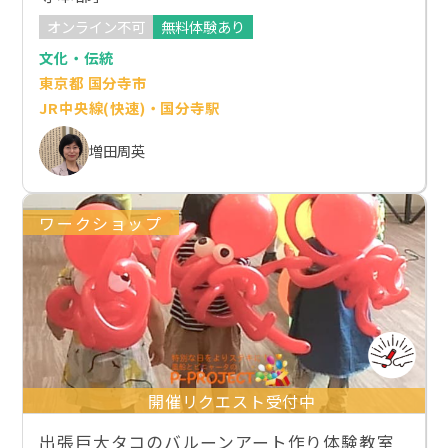
オンライン不可
無料体験あり
文化・伝統
東京都 国分寺市
JR中央線(快速)・国分寺駅
増田周英
ワークショップ
開催リクエスト受付中
出張巨大タコのバルーンアート作り体験教室