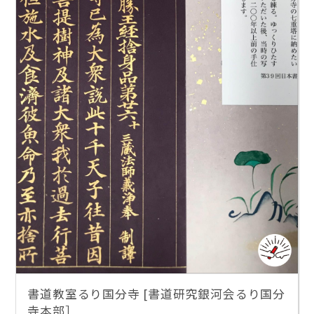
書道教室るり国分寺 [書道研究銀河会るり国分
寺本部］