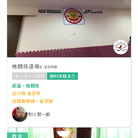
格闘技道場s-zone
オンライン不可
無料体験あり
武道・格闘技
石川県 金沢市
北陸新幹線・金沢駅
市川 勢一郎
教室