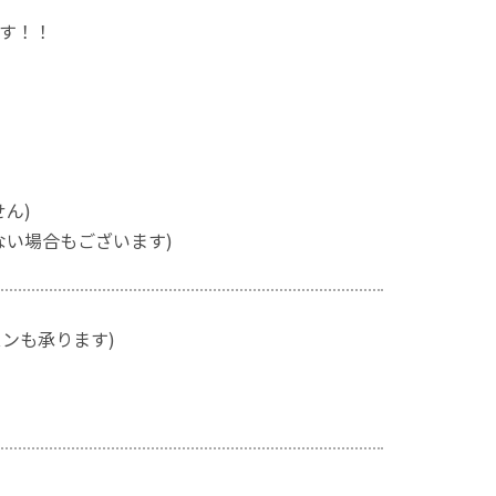
す！！
ん)
ない場合もございます)
スンも承ります)