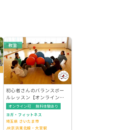
教室
初心者さんのバランスボー
ルレッスン【オンラインレ
ッスンあり】
オンライン可
無料体験あり
ヨガ・フィットネス
埼玉県 さいたま市
JR京浜東北線・大宮駅