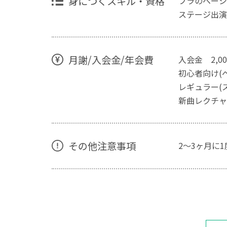
身につくスキル・資格
フラのベーシ
ステージ出演
月謝/入会金/年会費
入会金 2,0
初心者向け(ベ
レギュラー(ス
新曲レクチャー
その他注意事項
2～3ヶ月に