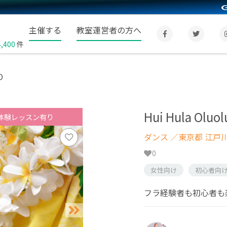
主催する
教室運営者の方へ
4,400
件
O
Hui Hula Oluol
体験レッスン有り
ダンス
／東京都 江戸
0
女性向け
初心者向
フラ経験者も初心者も