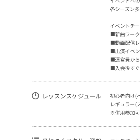
イベントへの
各シーズン多
イベントチー
■新曲ワーク
■動画配信レ
■出演イベン
■運営費から
■入会後すぐ
レッスンスケジュール
初心者向け(ベ
レギュラー(ス
※併用参加可