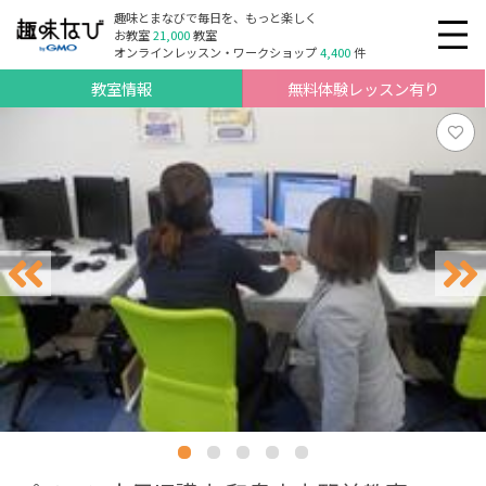
趣味とまなびで毎日を、もっと楽しく
お教室
21,000
教室
オンラインレッスン・ワークショップ
4,400
件
教室情報
無料体験レッスン有り