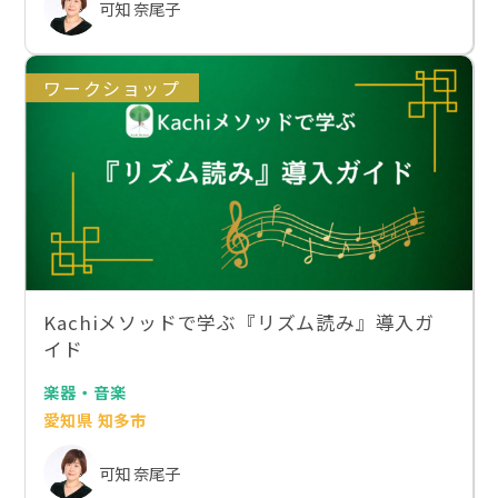
可知 奈尾子
ワークショップ
Kachiメソッドで学ぶ『リズム読み』導入ガ
イド
楽器・音楽
愛知県 知多市
可知 奈尾子