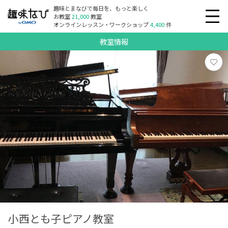
趣味とまなびで毎日を、もっと楽しく
お教室
21,000
教室
オンラインレッスン・ワークショップ
4,400
件
教室情報
小西とも子ピアノ教室