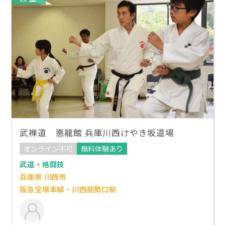
武禅道 悳龍館 兵庫川西けやき坂道場
オンライン不可
無料体験あり
武道・格闘技
兵庫県 川西市
阪急宝塚本線・川西能勢口駅