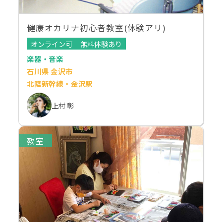
健康オカリナ初心者教室(体験アリ)
オンライン可
無料体験あり
楽器・音楽
石川県 金沢市
北陸新幹線・金沢駅
上村 彰
教室