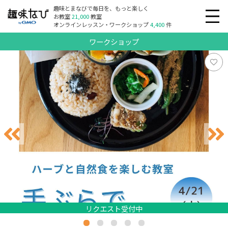
趣味とまなびで毎日を、もっと楽しく
お教室
21,000
教室
オンラインレッスン・ワークショップ
4,400
件
ワークショップ
リクエスト受付中
リクエスト受付中
リクエスト受付中
リクエスト受付中
リクエスト受付中
リクエスト受付中