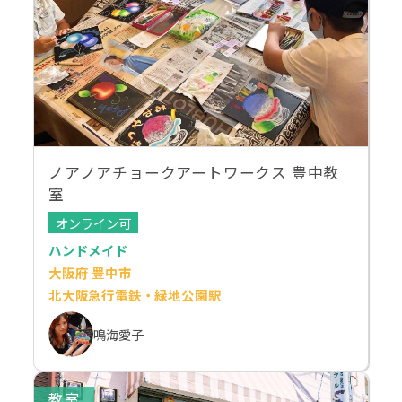
ノアノアチョークアートワークス 豊中教
室
オンライン可
ハンドメイド
大阪府 豊中市
北大阪急行電鉄・緑地公園駅
鳴海愛子
教室