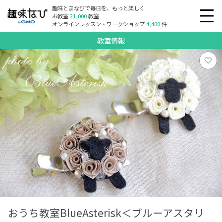
趣味とまなびで毎日を、もっと楽しく
お教室
21,000
教室
オンラインレッスン・ワークショップ
4,400
件
教室情報
おうち教室BlueAsterisk＜ブルーアスタリ