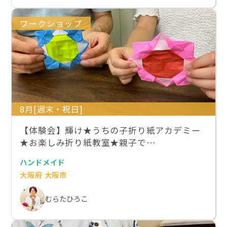
ワークショップ
8月[週末・祝日]
【体験会】輝け★うちの子折り紙アカデミー
★お楽しみ折り紙教室★親子で…
ハンドメイド
大阪府 大阪市
むらたひろこ