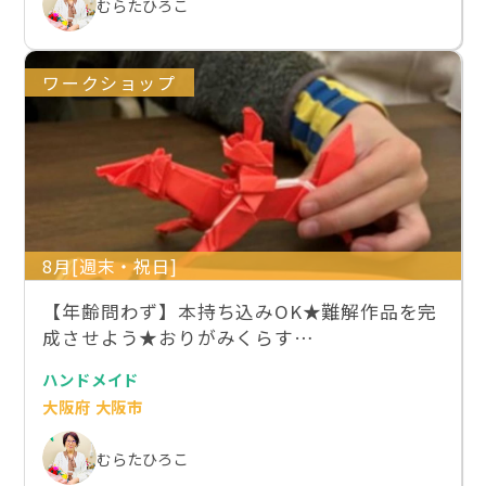
むらたひろこ
ワークショップ
8月[週末・祝日]
【年齢問わず】本持ち込みOK★難解作品を完
成させよう★おりがみくらす…
ハンドメイド
大阪府 大阪市
むらたひろこ