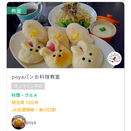
教室
poyaパンお料理教室
オンライン不可
料理・グルメ
埼玉県 川口市
JR武蔵野線・東川口駅
poya