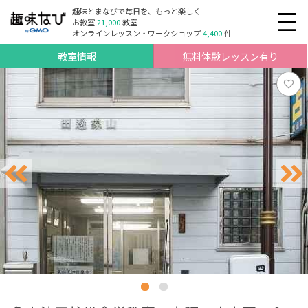
趣味とまなびで毎日を、もっと楽しく
お教室
21,000
教室
オンラインレッスン・ワークショップ
4,400
件
教室情報
無料体験レッスン有り