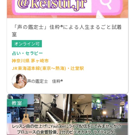
「声の鑑定士」佳粋®️による人生まるごと試着
室
オンライン可
占い・セラピー
神奈川県 茅ヶ崎市
JR東海道本線(東京～熱海)・辻堂駅
声の鑑定士 佳粋®️
教室