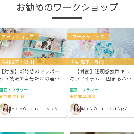
お勧めのワークショップ
ワークショップ
ワークショップ
8月[週末・祝日]
8月[週末・祝日]
【対面】新発想のフラパ―
【対面】透明感抜群キラ
ジュ技法で自分だけの選ん
キラアイテム 固まるハー
でエレガントトレー作…
バリウムで作るデス…
園芸・フラワー
園芸・フラワー
東京都 品川区
東京都 品川区
ＭＩＹＯ ＥＢＩＨＡＲＡ
ＭＩＹＯ ＥＢＩＨＡＲＡ