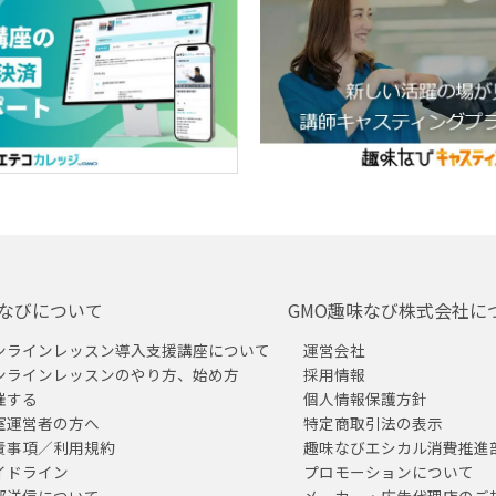
なびについて
GMO趣味なび株式会社に
ンラインレッスン導入支援講座について
運営会社
ンラインレッスンのやり方、始め方
採用情報
催する
個人情報保護方針
室運営者の方へ
特定商取引法の表示
責事項／利用規約
趣味なびエシカル消費推進
イドライン
プロモーションについて
部送信について
メーカー・広告代理店のご