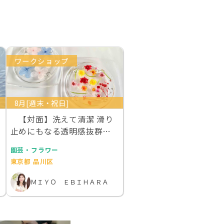
ワークショップ
8月[週末・祝日]
【対面】洗えて清潔 滑り
止めにもなる透明感抜群の
お花を散りばめた…
園芸・フラワー
東京都 品川区
ＭＩＹＯ ＥＢＩＨＡＲＡ