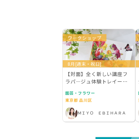
ワークショップ
8月[週末・祝日]
【対面】全く新しい講座フ
ラパ―ジュ体験トレイー２
枚作成 ライセンス１…
園芸・フラワー
東京都 品川区
ＭＩＹＯ ＥＢＩＨＡＲＡ