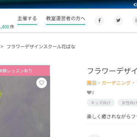
主催する
教室運営者の方へ
4,400
件
フラワーデザインスクール花ばな
フラワーデザ
体験レッスン有り
園芸・ガーデニング・フ
0
キッズ向け
女性向
楽しく癒されながらフ