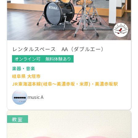
レンタルスペース AA（ダブルエー）
オンライン可
無料体験あり
楽器・音楽
岐阜県 大垣市
JR東海道本線(岐阜～美濃赤坂・米原)・美濃赤坂駅
music A
教室