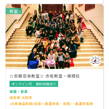
教室
☆安藤音楽教室☆ 赤坂教室・穂積校
オンライン可
無料体験あり
楽器・音楽
岐阜県 大垣市
JR東海道本線(岐阜～美濃赤坂・米原)・美濃赤坂駅