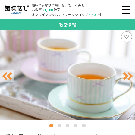
趣味とまなびで毎日を、もっと楽しく
お教室
21,000
教室
オンラインレッスン・ワークショップ
4,400
件
教室情報