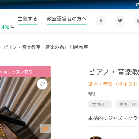
主催する
教室運営者の方へ
4,400
件
ピアノ・音楽教室「音楽の森」 川越教室
ピアノ・音楽教
体験レッスン有り
楽器・音楽（ボイスト
1
女性向け
男性向け
本格的にジャズ・クラ