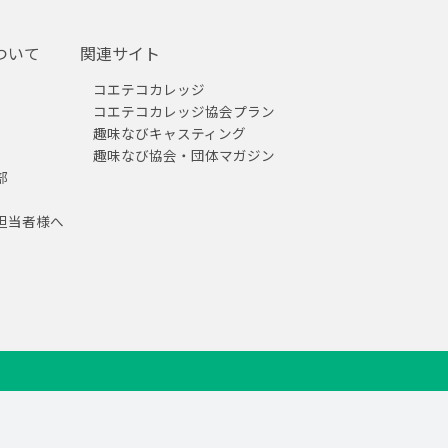
ついて
関連サイト
コエテコカレッジ
コエテコカレッジ協会プラン
趣味なびキャスティング
趣味なび協会・団体マガジン
部
担当者様へ