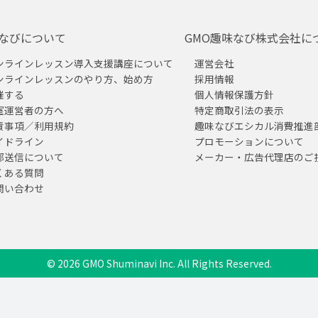
なびについて
GMO趣味なび株式会社に
ンラインレッスン導入支援講座について
運営会社
ンラインレッスンのやり方、始め方
採用情報
催する
個人情報保護方針
室運営者の方へ
特定商取引法の表示
責事項／利用規約
趣味なびエシカル消費推進
イドライン
プロモーションについて
部送信について
メーカー・広告代理店のご
くある質問
問い合わせ
© 2026 GMO Shuminavi Inc. All Rights Reserved.