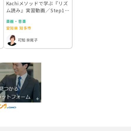
Kachiメソッドで学ぶ『リズ
ム読み』実習動画／Step1-3
4/…
楽器・音楽
愛知県 知多市
可知 奈尾子