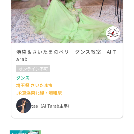
池袋＆さいたまのベリーダンス教室｜Al T
arab
オンライン不可
ダンス
埼玉県 さいたま市
JR京浜東北線・浦和駅
tae（Al Tarab主宰）