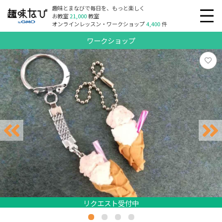
趣味とまなびで毎日を、もっと楽しく
お教室
21,000
教室
オンラインレッスン・ワークショップ
4,400
件
ワークショップ
リクエスト受付中
リクエスト受付中
リクエスト受付中
リクエスト受付中
リクエスト受付中