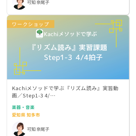
可知 奈尾子
ワークショップ
Kachiメソッドで学ぶ『リズム読み』実習動
画／Step1-3 4/…
楽器・音楽
愛知県 知多市
可知 奈尾子